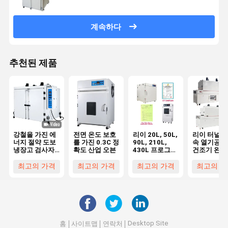
계속하다
추천된 제품
강철을 가진 에
전면 온도 보호
리이 20L, 50L,
리이 터널형
너지 절약 도보
를 가진 0.3C 정
90L, 210L,
속 열기공 
냉장고 검사자
확도 산업 오븐
430L 프로그래
건조기 완화
온도 그리고 습
밍 가능한 실험
븐 컨베이어
도 주문 실험실
실 사용 진공 오
트형 열기공
최고의 가격
최고의 가격
최고의 가격
최고의 가
백색 진공
븐 진공 펌프 가
널 오븐 적
격 제조업체와
건조 터널
진공 건조 오븐
Desktop Site
홈
사이트맵
연락처