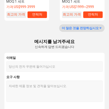
MOQ:
1 세트
MOQ:
1 세트
가격:
US$999-3999
가격:
US$1999~2999
최고의 가격
연락처
최고의 가격
연락처
공장 투어
품질 관리
저희와 연락
뉴스
더 많은 것을 전망하십시오
메시지를 남겨주세요
신속하게 답변 드리겠습니다
사건
VR
이메일
온도 습도 시험 챔버
산업 오븐
요구 사항
진공 건조로
uv 가속된 극복 검사자
환경 테스트 챔버