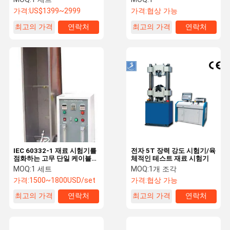
가격:
US$1399~2999
가격:
협상 가능
최고의 가격
연락처
최고의 가격
연락처
IEC 60332-1 재료 시험기를
전자 5T 장력 강도 시험기/육
점화하는 고무 단일 케이블
체적인 테스트 재료 시험기
수직
MOQ:
1 세트
MOQ:
1개 조각
가격:
1500~1800USD/set
가격:
협상 가능
최고의 가격
연락처
최고의 가격
연락처