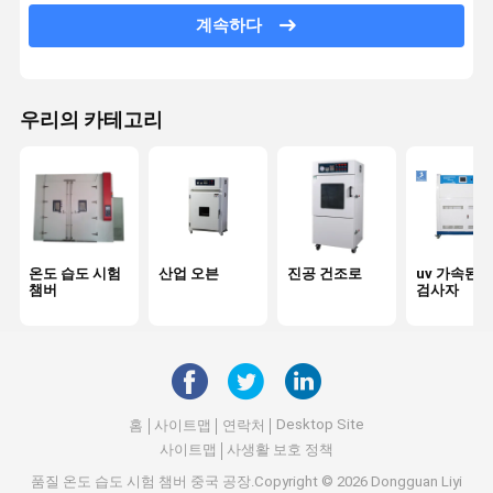
장력 테스트 머신
계속하다
유니버셜 테스팅 기계
플라스틱 시험 장비
우리의 카테고리
고무 테스트 장비
소금 스프레이 테스트 챔버
포장 시험 장비
온도 습도 시험
산업 오븐
진공 건조로
uv 가속된 
챔버
검사자
서류상 테스트 계기
직물 시험 장비
경도 시험기
Desktop Site
홈
사이트맵
연락처
접착성 시험 장비
사이트맵
사생활 보호 정책
광학측정기
품질
온도 습도 시험 챔버
중국 공장.Copyright © 2026 Dongguan Liyi