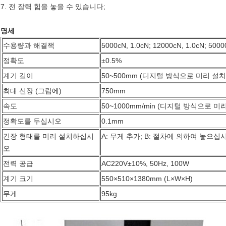
7. 전 장력 힘을 놓을 수 있습니다;
명세
수용량과 해결책
5000cN, 1.0cN; 12000cN, 1.0cN; 5000
정확도
±0.5%
계기 길이
50~500mm (디지털 방식으로 미리 설치
최대 신장 (그립에)
750mm
속도
50~1000mm/min (디지털 방식으로 미
정확도를 두십시오
0.1mm
긴장 형태를 미리 설치하십시
A: 무게 추가; B: 절차에 의하여 놓으십
오
전력 공급
AC220V±10%, 50Hz, 100W
계기 크기
550×510×1380mm (L×W×H)
무게
95kg