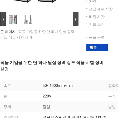
가격:
포장 세부 사항:
배달 시간:
지불 조건:
큰 이미지 :
직물 기업을 위한 단 하나 털실 장력
강도 직물 시험 장비
공급 능력:
접촉
직물 기업을 위한 단 하나 털실 장력 강도 직물 시험 장비
설명
속도:
50~1000mm/min
정확도
힘:
220V
무게:
주제:
털실
방법:
강조하다:
섬유 테스트 장비
,
끊어지고 강도 시험기