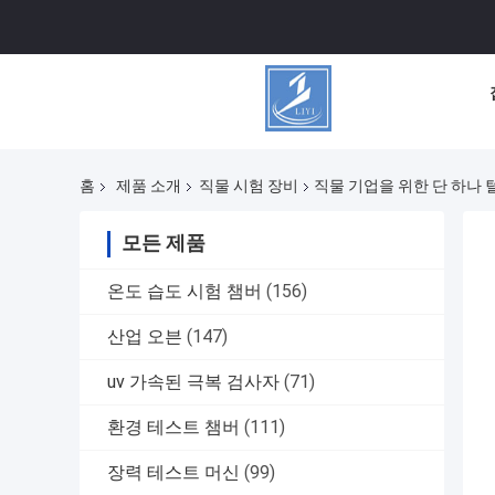
홈
제품 소개
직물 시험 장비
직물 기업을 위한 단 하나 
모든 제품
온도 습도 시험 챔버
(156)
산업 오븐
(147)
uv 가속된 극복 검사자
(71)
환경 테스트 챔버
(111)
장력 테스트 머신
(99)