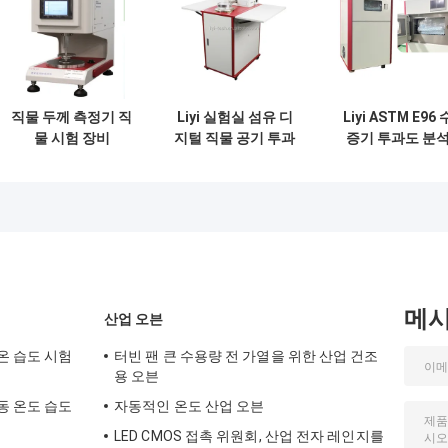
직물 두께 측정기 직
Liyi 실험실 섬유 디
Liyi ASTM E96 
물 시험 장비
지털 직물 공기 투과
증기 투과도 분
ISO5084;ISO9073
성 테스터
기, 증기 차단막 
과도 (WVTR) 테
터
메
산업 오븐
온 습도 시험
터빈 팬 큰 수용량 전 가열을 위한 산업 건조
용 오븐
동 온도 습도
자동적인 온도 산업 오븐
LED CMOS 접촉 위원회, 산업 전자 레인지를