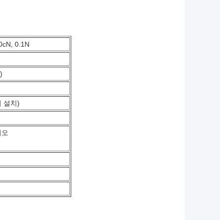
0cN, 0.1N
)
리 설치)
시오