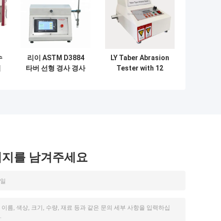
수
리이 ASTM D3884
LY Taber Abrasion
석
타버 선형 경사 경사
Tester with 12
투
저항 Abrader 경사
Months Warranty
스
5750 타버 선형 경
ASTM
사 검사기
D4060/D4157/D1044
Standard and Test
Load 250g-1000g
for Fabric Abrasion
Testing
시지를 남겨주세요