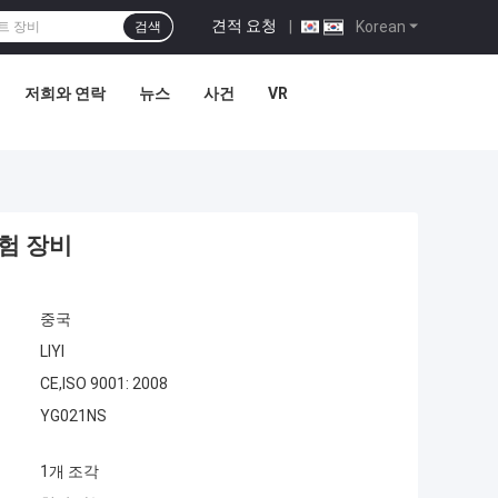
견적 요청
|
Korean
검색
저희와 연락
뉴스
사건
VR
시험 장비
중국
LIYI
CE,ISO 9001: 2008
YG021NS
1개 조각