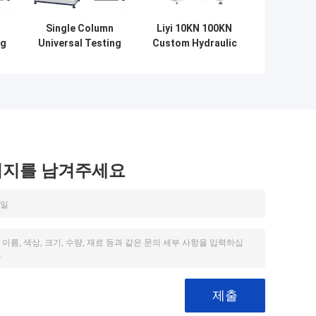
Single Column
Liyi 10KN 100KN
ng
Universal Testing
Custom Hydraulic
Machine with
Steel Bar Rebar
y
850mm Stroke
Universal Tensile
and IP56
Strength Testing
Protection for
Machine with
h
Material Testing
±0.5% Accuracy
시지를 남겨주세요