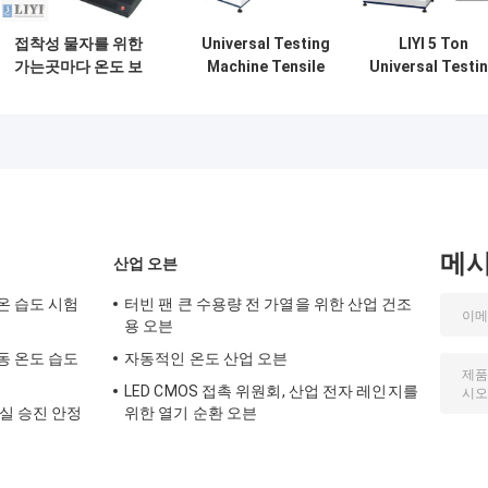
접착성 물자를 위한
Universal Testing
LIYI 5 Ton
가는곳마다 온도 보
Machine Tensile
Universal Testi
편적인 시험기
Strength Tester with
Machine with
ASTM D903
±0.5% Accurac
GB/T2790/2791/2792
and 850mm
and CNS11888
Stroke for
Standards
Tensile Strengt
Testing
메
산업 오븐
온 습도 시험
터빈 팬 큰 수용량 전 가열을 위한 산업 건조
용 오븐
동 온도 습도
자동적인 온도 산업 오븐
LED CMOS 접촉 위원회, 산업 전자 레인지를
실 승진 안정
위한 열기 순환 오븐