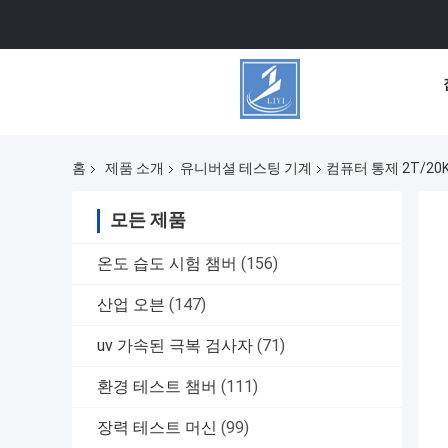
홈
제품 소개
유니버셜 테스팅 기계
컴퓨터 통제 2T/2
모든 제품
온도 습도 시험 챔버
(156)
산업 오븐
(147)
uv 가속된 극복 검사자
(71)
환경 테스트 챔버
(111)
장력 테스트 머신
(99)