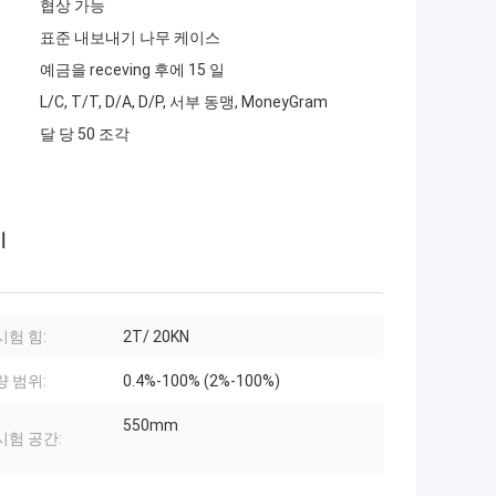
협상 가능
표준 내보내기 나무 케이스
예금을 receving 후에 15 일
L/C, T/T, D/A, D/P, 서부 동맹, MoneyGram
달 당 50 조각
기
시험 힘:
2T/ 20KN
량 범위:
0.4%-100% (2%-100%)
550mm
시험 공간: