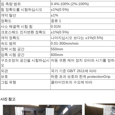
짐 측량 범위
0.4%-100% (2%-100%)
힘 정확도를 시험하십시오
±
1%(0.5%)
개악 탈선
±
1%
정확도
종류 1
사소 해결책 시험 힘
0.01N
크로스헤드 진지변환 정확도
±
1%(0.5%)
개악 정확도
나아지십시오 보다는
±
1%(0.5%)
속도 범위
0.01-300mm/min
장력 시험 공간
550mm
압축 시험 공간
600mm
구조조정의 공간을 시험하십시
자동 귀환 제어 장치 모터와 시기를 정하
오
외관
국가 기준 GB/T 2611에 따라
보호
하중 초과 보호와 한계 protectionGrip
그립 유형
클라이언트의 수요에 따라
사진 참고