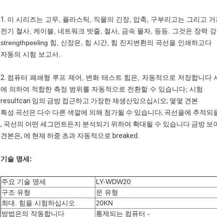
1.
이 시리즈는 고무, 플라스틱, 직물의 긴장, 압축, 구부리고는 그리고 
전기 철사, 케이블, 네트워크 밧줄, 철사, 금속 물자, 등등. 그것은 장력
strengthpeeling 힘, 신장은, 힘 시간, 힘 진지변환의 곡선을 인쇄하고다
자동의 시험 보고서.
2.
컴퓨터 폐쇄형 루프 제어, 변화 테스트 힘은, 자동적으로 저장합니다
에 의하여 적합한 측정 범위를 자동적으로 전환할 수 있습니다; 시험
resultcan 임의 금방 접근하고 가장한 재생산있으십시오; 몇몇 견본
특성 곡선은 다수 다른 색깔에 의해 첨가될 수 있습니다; 곡선을에 추적
, 곡선의 어떤 세그먼트든지 분석되기 위하여 확대될 수 있습니다 금방 
견본은, 에 현재 하중 초과 자동적으로 breaked.
기술 명세:
주요 기술 명세
LY-WDW20
구조 유형
문 유형
최대. 힘을 시험하십시오
20KN
방법은의 작동합니다
통제되는 컴퓨터 -