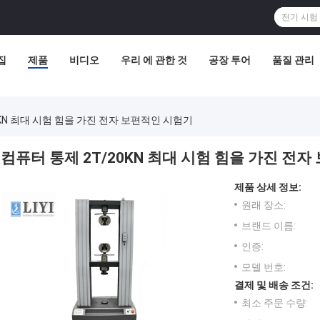
집
제품
비디오
우리 에 관한 것
공장 투어
품질 관리
0KN 최대 시험 힘을 가진 전자 보편적인 시험기
컴퓨터 통제 2T/20KN 최대 시험 힘을 가진 전
제품 상세 정보:
원래 장소:
브랜드 이름:
인증:
모델 번호:
결제 및 배송 조건:
최소 주문 수량: