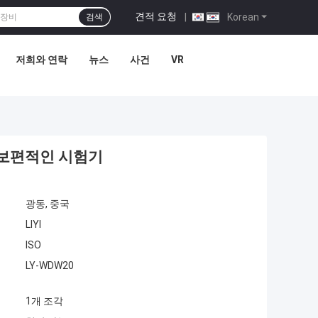
견적 요청
|
Korean
검색
저희와 연락
뉴스
사건
VR
자 보편적인 시험기
광동, 중국
LIYI
ISO
LY-WDW20
1개 조각